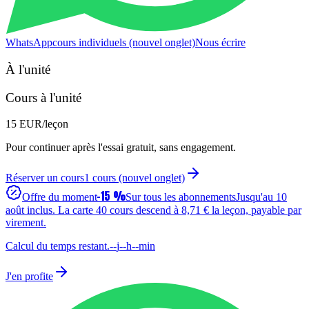
WhatsApp
cours individuels (nouvel onglet)
Nous écrire
À l'unité
Cours à l'unité
15 EUR
/leçon
Pour continuer après l'essai gratuit, sans engagement.
Réserver un cours
1 cours
(nouvel onglet)
−15 %
Offre du moment
Sur tous les abonnements
Jusqu'au
10
août
inclus. La carte
40
cours descend à
8,71 €
la leçon, payable par
virement.
Calcul du temps restant.
--
j
--
h
--
min
J'en profite