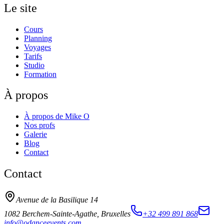
Le site
Cours
Planning
Voyages
Tarifs
Studio
Formation
À propos
À propos de Mike O
Nos profs
Galerie
Blog
Contact
Contact
Avenue de la Basilique 14
1082 Berchem-Sainte-Agathe, Bruxelles
+32 499 891 868
info@odanceevents.com