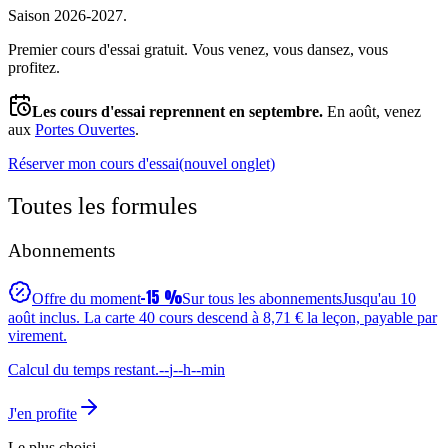
Saison 2026-2027.
Premier cours d'essai gratuit.
Vous venez, vous dansez, vous
profitez.
Les cours d'essai reprennent en septembre.
En août, venez
aux
Portes Ouvertes
.
Réserver mon cours d'essai
(nouvel onglet)
Toutes les formules
Abonnements
−15 %
Offre du moment
Sur tous les abonnements
Jusqu'au
10
août
inclus. La carte
40
cours descend à
8,71 €
la leçon, payable par
virement.
Calcul du temps restant.
--
j
--
h
--
min
J'en profite
Le plus choisi